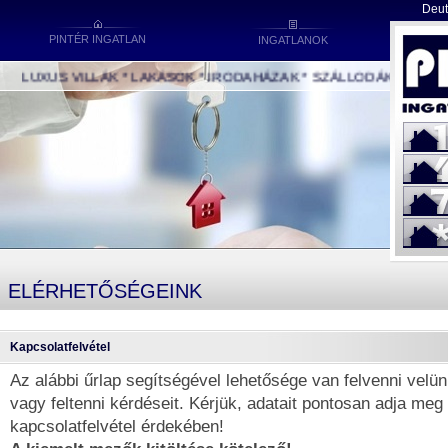
Deut
PINTÉR INGATLAN
INGATLANOK
LUXUS VILLÁK * LAKÁSOK * IRODAHÁZAK * SZÁLLODÁK * IPARI ÉP
ELÉRHETŐSÉGEINK
Kapcsolatfelvétel
Az alábbi űrlap segítségével lehetősége van felvenni velün
vagy feltenni kérdéseit. Kérjük, adatait pontosan adja meg
kapcsolatfelvétel érdekében!