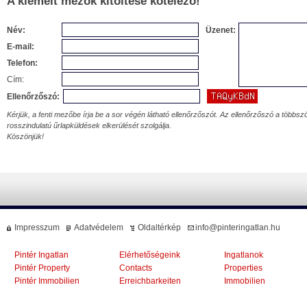
A kiemelt mezők kitöltése kötelező!
Név:
Üzenet:
E-mail:
Telefon:
Cím:
Ellenőrzőszó:
Kérjük, a fenti mezőbe írja be a sor végén látható ellenőrzőszót. Az ellenőrzőszó a többszö
rosszindulatú űrlapküldések elkerülését szolgálja.
Köszönjük!
Impresszum
Adatvédelem
Oldaltérkép
info@pinteringatlan.hu
Pintér Ingatlan
Elérhetőségeink
Ingatlanok
Pintér Property
Contacts
Properties
Pintér Immobilien
Erreichbarkeiten
Immobilien