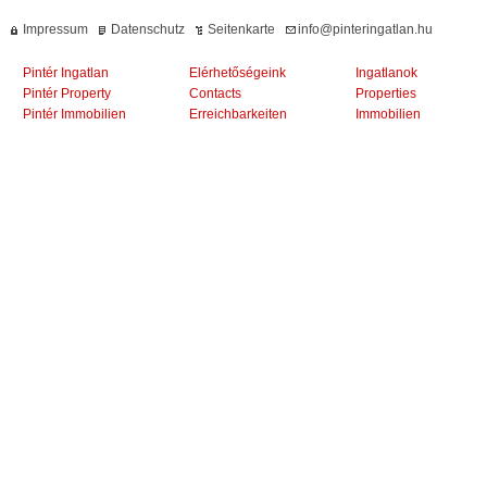
Impressum
Datenschutz
Seitenkarte
info@pinteringatlan.hu
Pintér Ingatlan
Elérhetőségeink
Ingatlanok
Pintér Property
Contacts
Properties
Pintér Immobilien
Erreichbarkeiten
Immobilien