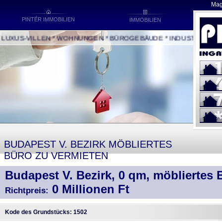
Mag
PINTÉR IMMOBILIEN
IMMOBILIEN
XUS-VILLEN * WOHNUNGEN * BÜROGEBÄUDE * INDUSTRIEBAU * 
BUDAPEST V. BEZIRK MÖBLIERTES
BÜRO ZU VERMIETEN
Budapest V. Bezirk, 0 qm, möbliertes 
0 Millionen Ft
Richtpreis:
Kode des Grundstücks: 1502